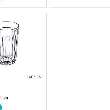
SG200
оптом