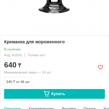
Креманка для мороженного
В наличии
Код: 41016
Только опт
640
₸
Минимальный заказ — 24 шт.
545 ₸
от 48 шт.
Купить
Описание
Характеристики
Доставка
Оплата
Усл