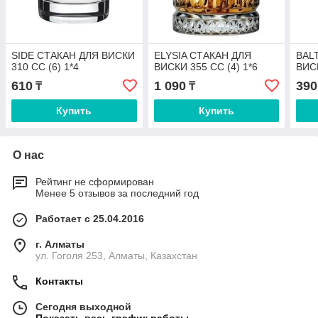
SIDE СТАКАН ДЛЯ ВИСКИ
ELYSIA СТАКАН ДЛЯ
BAL
310 CC (6) 1*4
ВИСКИ 355 СС (4) 1*6
ВИСК
610
1 090
390
₸
₸
Купить
Купить
О нас
Рейтинг не сформирован
Менее 5 отзывов за последний год
Работает с 25.04.2016
г. Алматы
ул. Гоголя 253, Алматы, Казахстан
Контакты
Сегодня выходной