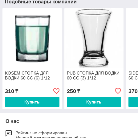
Подобные товары компании
KOSEM СТОПКА ДЛЯ
PUB СТОПКА ДЛЯ ВОДКИ
SID
ВОДКИ 60 СС (6) 1*12
60 СС (3) 1*12
60 C
310
250
370
₸
₸
Купить
Купить
О нас
Рейтинг не сформирован
Менее 5 отзывов за последний год