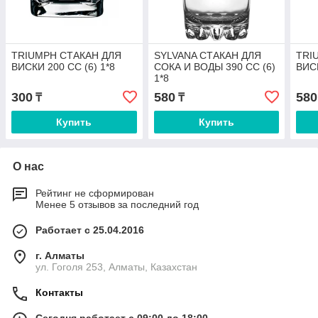
TRIUMPH СТАКАН ДЛЯ
SYLVANA СТАКАН ДЛЯ
TRI
ВИСКИ 200 CC (6) 1*8
СОКА И ВОДЫ 390 CC (6)
ВИСК
1*8
300
580
580
₸
₸
Купить
Купить
О нас
Рейтинг не сформирован
Менее 5 отзывов за последний год
Работает с 25.04.2016
г. Алматы
ул. Гоголя 253, Алматы, Казахстан
Контакты