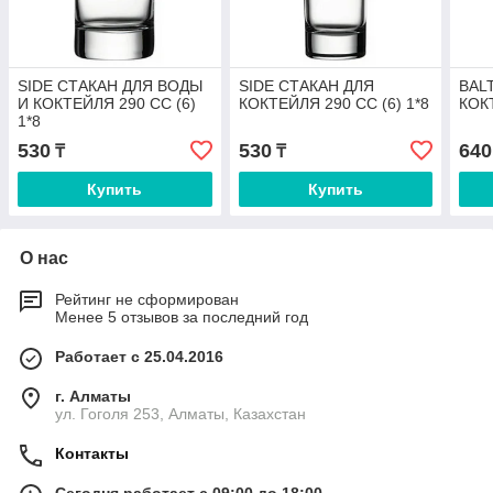
SIDE СТАКАН ДЛЯ ВОДЫ
SIDE СТАКАН ДЛЯ
BAL
И КОКТЕЙЛЯ 290 CC (6)
КОКТЕЙЛЯ 290 CC (6) 1*8
КОКТ
1*8
530
530
640
₸
₸
Купить
Купить
О нас
Рейтинг не сформирован
Менее 5 отзывов за последний год
Работает с 25.04.2016
г. Алматы
ул. Гоголя 253, Алматы, Казахстан
Контакты