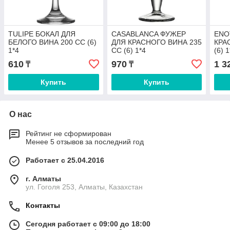
TULIPE БОКАЛ ДЛЯ
CASABLANCA ФУЖЕР
ENO
БЕЛОГО ВИНА 200 СС (6)
ДЛЯ КРАСНОГО ВИНА 235
КРА
1*4
СС (6) 1*4
(6) 1
610
970
1 3
₸
₸
Купить
Купить
О нас
Рейтинг не сформирован
Менее 5 отзывов за последний год
Работает с 25.04.2016
г. Алматы
ул. Гоголя 253, Алматы, Казахстан
Контакты
Сегодня работает с 09:00 до 18:00