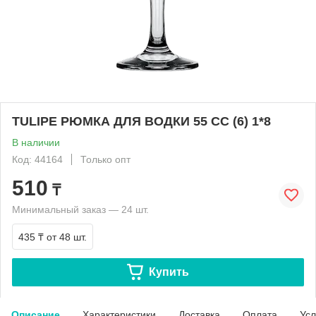
TULIPE РЮМКА ДЛЯ ВОДКИ 55 СС (6) 1*8
В наличии
Код: 44164
Только опт
510
₸
Минимальный заказ — 24 шт.
435 ₸
от 48 шт.
Купить
Описание
Характеристики
Доставка
Оплата
Усл