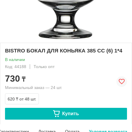
BISTRO БОКАЛ ДЛЯ КОНЬЯКА 385 СС (6) 1*4
В наличии
Код: 44188
Только опт
730
₸
Минимальный заказ — 24 шт.
620 ₸
от 48 шт.
Купить
Характеристики
Доставка
Оплата
Условия возврата