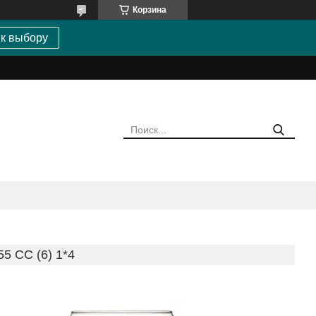
Корзина
 к выбору
 СС (6) 1*4