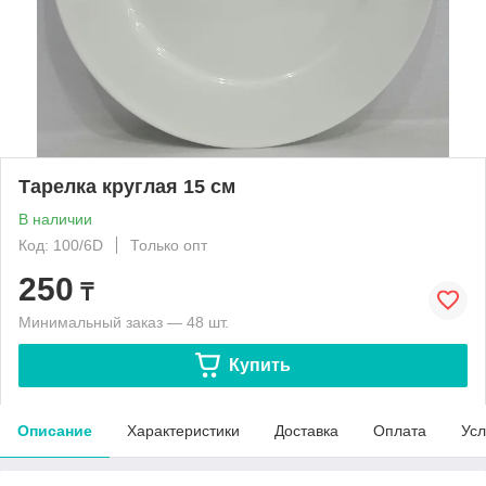
Тарелка круглая 15 см
В наличии
Код: 100/6D
Только опт
250
₸
Минимальный заказ — 48 шт.
Купить
Описание
Характеристики
Доставка
Оплата
Усл