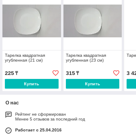
Тарелка квадратная
Тарелка квадратная
Таре
угубленная (21 см)
угубленная (23 см)
225
315
3 4
₸
₸
Купить
Купить
О нас
Рейтинг не сформирован
Менее 5 отзывов за последний год
Работает с 25.04.2016