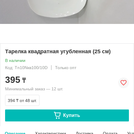
Тарелка квадратная угубленная (25 см)
В наличии
Код: Tn10Nкв100/10D
Только опт
395
₸
Минимальный заказ — 12 шт.
394 ₸
от 48 шт.
Купить
Описание
Характеристики
Доставка
Оплата
Усл