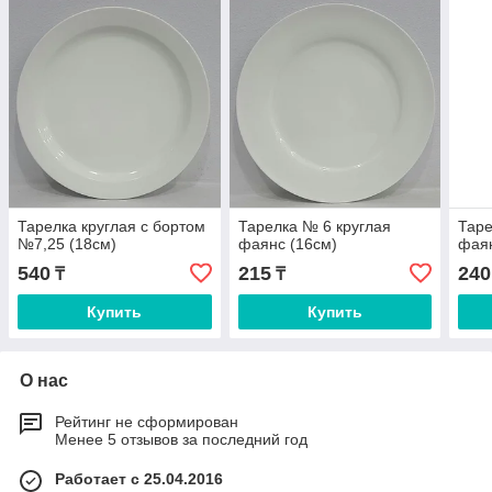
Тарелка круглая с бортом
Тарелка № 6 круглая
Таре
№7,25 (18см)
фаянс (16см)
фаян
540
215
240
₸
₸
Купить
Купить
О нас
Рейтинг не сформирован
Менее 5 отзывов за последний год
Работает с 25.04.2016