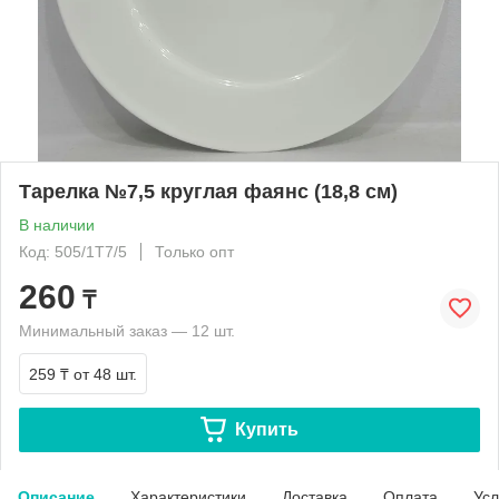
Тарелка №7,5 круглая фаянс (18,8 см)
В наличии
Код: 505/1T7/5
Только опт
260
₸
Минимальный заказ — 12 шт.
259 ₸
от 48 шт.
Купить
Описание
Характеристики
Доставка
Оплата
Усл