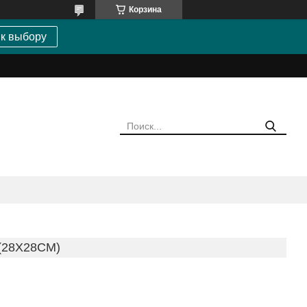
Корзина
 к выбору
(28Х28СМ)