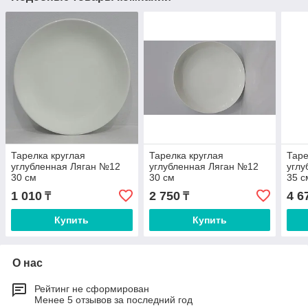
Тарелка круглая
Тарелка круглая
Таре
углубленная Ляган №12
углубленная Ляган №12
углу
30 см
30 см
35 с
1 010
2 750
4 6
₸
₸
Купить
Купить
О нас
Рейтинг не сформирован
Менее 5 отзывов за последний год