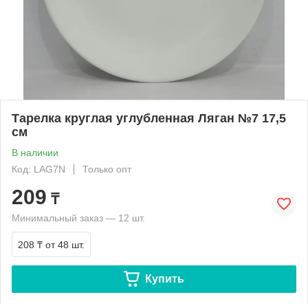
Тарелка круглая углубленная Ляган №7 17,5
см
В наличии
Код: LAG7N
Только опт
209
₸
Минимальный заказ — 12 шт.
208 ₸
от 48 шт.
Купить