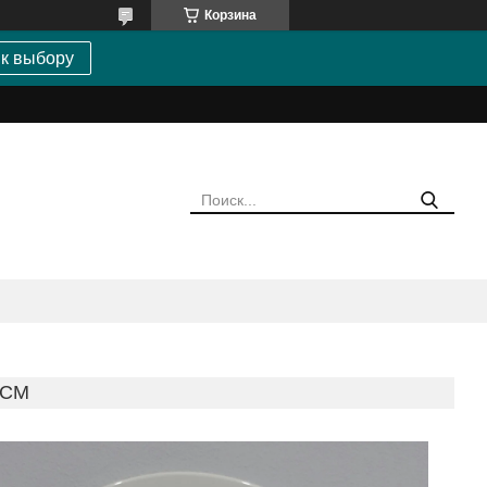
Корзина
 к выбору
 СМ