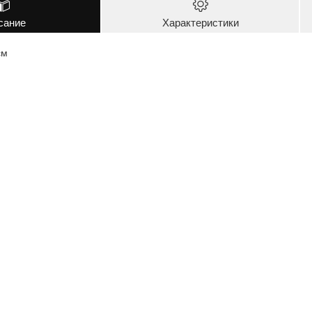
сание
Характеристики
см