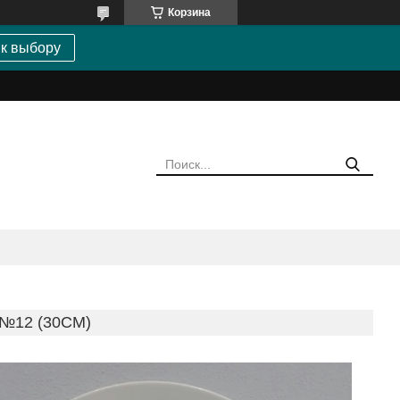
Корзина
 к выбору
№12 (30СМ)