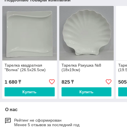
Тарелка квадратная
Тарелка Ракушка №8
Таре
"Волна" (26.5х26.5см)
(18х19см)
(19.
1 680
825
505
₸
₸
Купить
Купить
О нас
Рейтинг не сформирован
Менее 5 отзывов за последний год