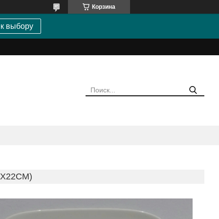
Корзина
 к выбору
2Х22СМ)