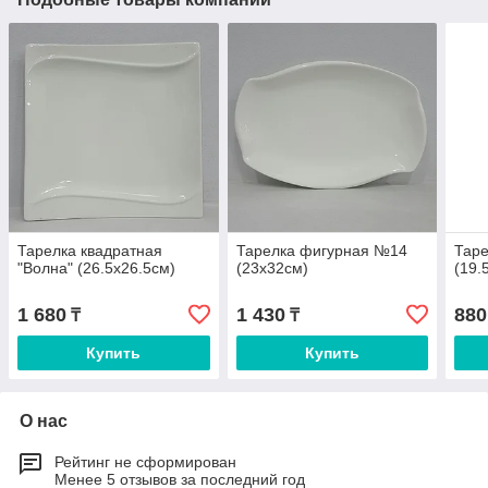
Тарелка квадратная
Тарелка фигурная №14
Таре
"Волна" (26.5х26.5см)
(23х32см)
(19.
1 680
1 430
880
₸
₸
Купить
Купить
О нас
Рейтинг не сформирован
Менее 5 отзывов за последний год