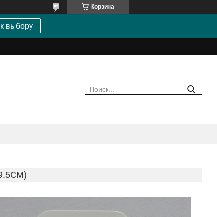
Корзина
 к выбору
9.5СМ)