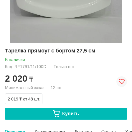
Тарелка прямоуг с бортом 27,5 см
В наличии
Код: RF1791/11/100D
Только опт
2 020
₸
Минимальный заказ — 12 шт.
2 019 ₸
от 48 шт.
Купить
Описание
Характеристики
Доставка
Оплата
Усл