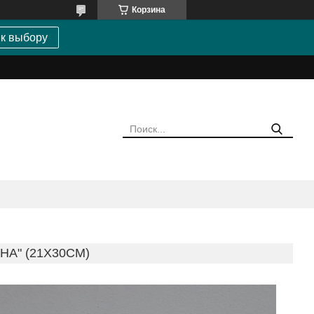
Корзина
 к выбору
А" (21Х30СМ)