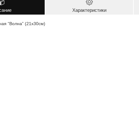
сание
Характеристики
ная “Волна” (21х30см)