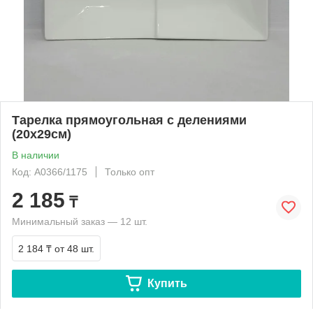
Тарелка прямоугольная с делениями
(20х29см)
В наличии
Код: A0366/1175
Только опт
2 185
₸
Минимальный заказ — 12 шт.
2 184 ₸
от 48 шт.
Купить