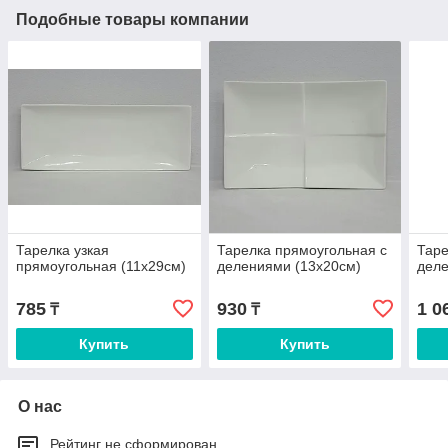
Подобные товары компании
Тарелка узкая
Тарелка прямоугольная с
Таре
прямоугольная (11х29см)
делениями (13х20см)
деле
785
930
1 0
₸
₸
Купить
Купить
О нас
Рейтинг не сформирован