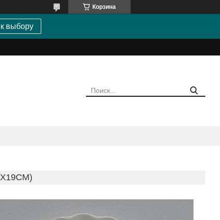
Корзина
 к выбору
8Х19СМ)