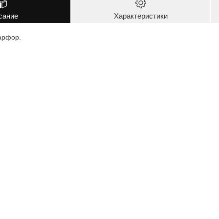
сание
Характеристики
арфор.