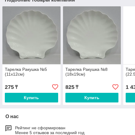
Тарелка Ракушка №5
Тарелка Ракушка №8
Тар
(11х12см)
(18х19см)
(22.
275
825
1 4
₸
₸
Купить
Купить
О нас
Рейтинг не сформирован
Менее 5 отзывов за последний год