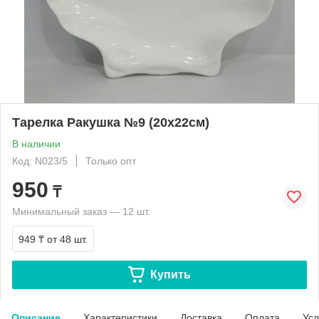
Тарелка Ракушка №9 (20х22см)
В наличии
Код: N023/5
Только опт
950
₸
Минимальный заказ — 12 шт.
949 ₸
от 48 шт.
Купить
Описание
Характеристики
Доставка
Оплата
Усл