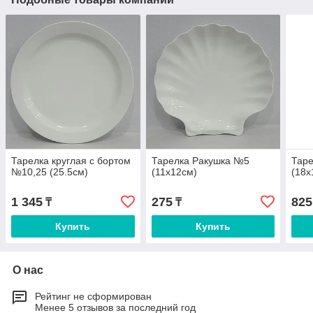
Тарелка круглая с бортом
Тарелка Ракушка №5
Тар
№10,25 (25.5см)
(11х12см)
(18х
1 345
275
825
₸
₸
Купить
Купить
О нас
Рейтинг не сформирован
Менее 5 отзывов за последний год