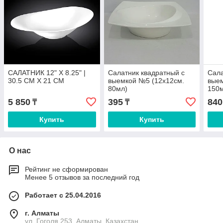
САЛАТНИК 12" X 8.25" |
Салатник квадратный с
Сала
30.5 CM X 21 CM
выемкой №5 (12х12см.
выем
80мл)
150
5 850
395
840
₸
₸
Купить
Купить
О нас
Рейтинг не сформирован
Менее 5 отзывов за последний год
Работает с 25.04.2016
г. Алматы
ул. Гоголя 253, Алматы, Казахстан