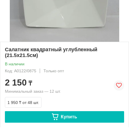
Салатник квадратный углубленный
(21.5х21.5см)
В наличии
Код: A0122/0875
Только опт
2 150
₸
Минимальный заказ — 12 шт.
1 950 ₸
от 48 шт.
Купить