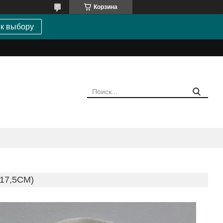
Корзина
 к выбору
17,5CМ)