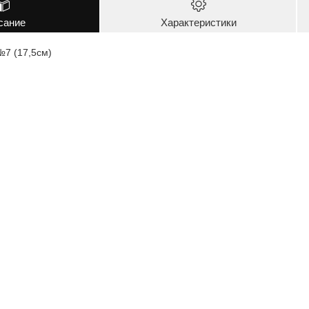
сание
Характеристики
№7 (17,5cм)