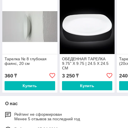
Тарелка № 8 глубокая
ОБЕДЕННАЯ ТАРЕЛКА
Тар
фаянс, 20 см
9.75" X 9.75 | 24.5 X 24.5
(20с
CМ
360
3 250
240
₸
₸
Купить
Купить
О нас
Рейтинг не сформирован
Менее 5 отзывов за последний год