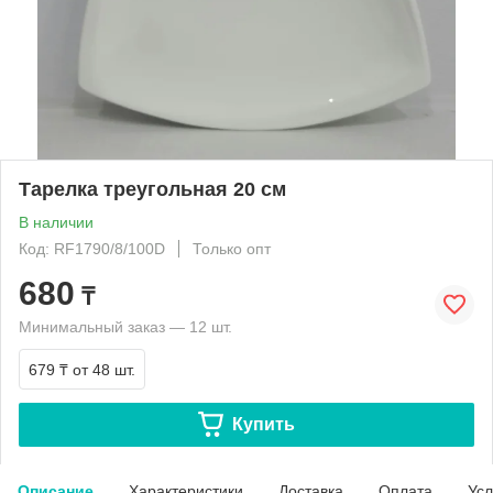
Тарелка треугольная 20 см
В наличии
Код: RF1790/8/100D
Только опт
680
₸
Минимальный заказ — 12 шт.
679 ₸
от 48 шт.
Купить
Описание
Характеристики
Доставка
Оплата
Усл