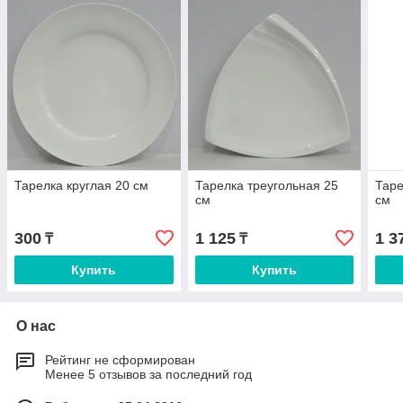
Тарелка круглая 20 см
Тарелка треугольная 25
Таре
см
см
300
1 125
1 3
₸
₸
Купить
Купить
О нас
Рейтинг не сформирован
Менее 5 отзывов за последний год