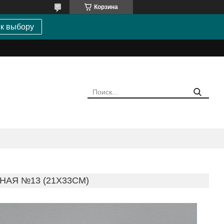
Корзина
 к выбору
АЯ №13 (21Х33СМ)