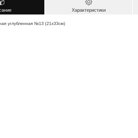
сание
Характеристики
ная углубленная №13 (21х33см)