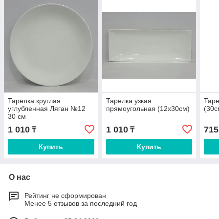
Тарелка круглая
Тарелка узкая
Тар
углубленная Ляган №12
прямоугольная (12х30см)
(30с
30 см
1 010
1 010
715
₸
₸
Купить
Купить
О нас
Рейтинг не сформирован
Менее 5 отзывов за последний год