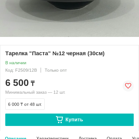
Тарелка "Паста" №12 черная (30см)
В наличии
Код: F2509/12B
Только опт
6 500
₸
Минимальный заказ — 12 шт.
6 000 ₸
от 48 шт.
Купить
Описание
Характеристики
Доставка
Оплата
Усл