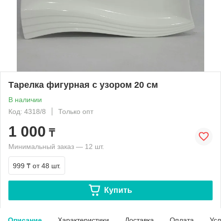
Тарелка фигурная с узором 20 см
В наличии
Код: 4318/8
Только опт
1 000
₸
Минимальный заказ — 12 шт.
999 ₸
от 48 шт.
Купить
Описание
Характеристики
Доставка
Оплата
Усл