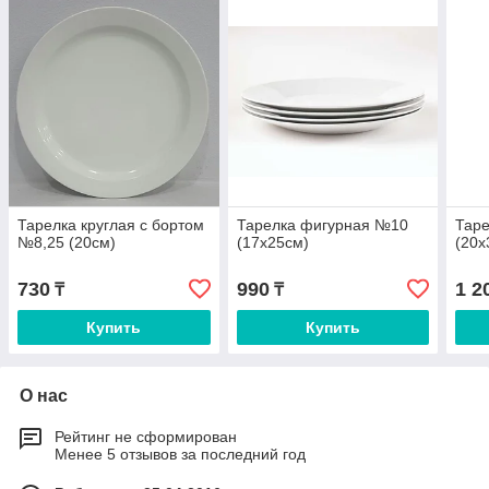
Тарелка круглая с бортом
Тарелка фигурная №10
Тар
№8,25 (20см)
(17х25см)
(20х
730
990
1 2
₸
₸
Купить
Купить
О нас
Рейтинг не сформирован
Менее 5 отзывов за последний год