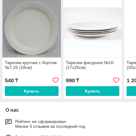
Тарелка круглая с бортом
Тарелка фигурная №10
Тар
№7,25 (18см)
(17х25см)
(20х
540
990
1 2
₸
₸
Купить
Купить
О нас
Рейтинг не сформирован
Менее 5 отзывов за последний год