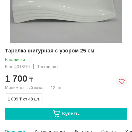
Тарелка фигурная с узором 25 см
В наличии
Код: 4318/10
Только опт
1 700
₸
Минимальный заказ — 12 шт.
1 699 ₸
от 48 шт.
Купить
Описание
Характеристики
Доставка
Оплата
Усл