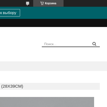
Корзина
 к выбору
(28Х39СМ)