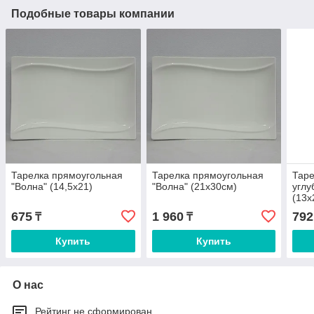
Подобные товары компании
Тарелка прямоугольная
Тарелка прямоугольная
Таре
"Волна" (14,5х21)
"Волна" (21х30см)
угл
(13х
675
1 960
792
₸
₸
Купить
Купить
О нас
Рейтинг не сформирован