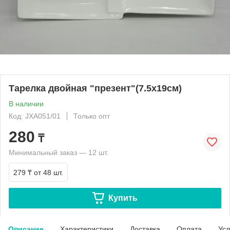
Тарелка двойная "презент"(7.5х19см)
В наличии
Код: JXA051/01
Только опт
280
₸
Минимальный заказ — 12 шт.
279 ₸
от 48 шт.
Купить
Описание
Характеристики
Доставка
Оплата
Усл