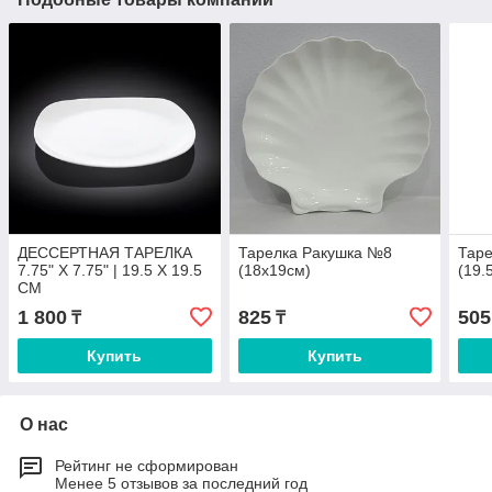
ДЕССЕРТНАЯ ТАРЕЛКА
Тарелка Ракушка №8
Таре
7.75" X 7.75" | 19.5 X 19.5
(18х19см)
(19.
CM
1 800
825
505
₸
₸
Купить
Купить
О нас
Рейтинг не сформирован
Менее 5 отзывов за последний год