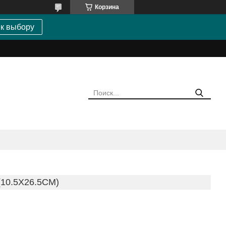
Корзина
 к выбору
10.5Х26.5СМ)