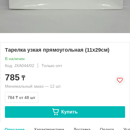
Тарелка узкая прямоугольная (11х29см)
В наличии
Код: JXA044/02
Только опт
785
₸
Минимальный заказ — 12 шт.
784 ₸
от 48 шт.
Купить
Описание
Характеристики
Доставка
Оплата
Усл