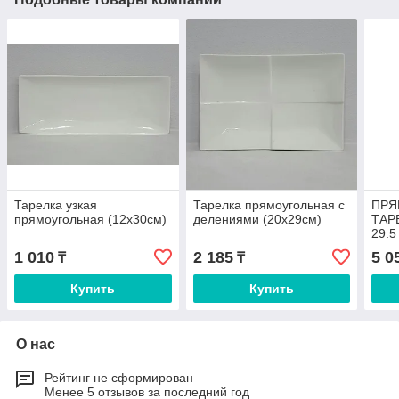
Тарелка узкая
Тарелка прямоугольная с
ПРЯ
прямоугольная (12х30см)
делениями (20х29см)
ТАРЕ
29.5
1 010
2 185
5 0
₸
₸
Купить
Купить
О нас
Рейтинг не сформирован
Менее 5 отзывов за последний год