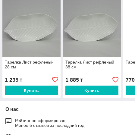
Тарелка Лист рефленый
Тарелка Лист рефленый
Таре
28 см
38 см
1 235
1 885
770
₸
₸
Купить
Купить
О нас
Рейтинг не сформирован
Менее 5 отзывов за последний год