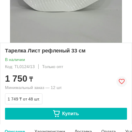
Тарелка Лист рефленый 33 см
В наличии
Код: TL0124/13
Только опт
1 750
₸
Минимальный заказ — 12 шт.
1 749 ₸
от 48 шт.
Купить
Описание
Характеристики
Доставка
Оплата
Усл