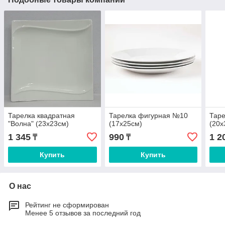
Тарелка квадратная
Тарелка фигурная №10
Тар
"Волна" (23х23см)
(17х25см)
(20х
1 345
990
1 2
₸
₸
Купить
Купить
О нас
Рейтинг не сформирован
Менее 5 отзывов за последний год