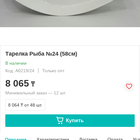
Тарелка Рыба №24 (58см)
В наличии
Код: A0219/24
Только опт
8 065
₸
Минимальный заказ — 12 шт.
8 064 ₸
от 48 шт.
Купить
Описание
Характеристики
Доставка
Оплата
Усл