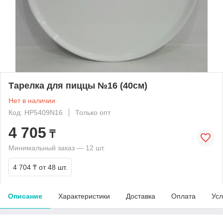
Тарелка для пиццы №16 (40см)
Нет в наличии
Код: HP5409N16
Только опт
4 705
₸
Минимальный заказ — 12 шт.
4 704 ₸
от 48 шт.
Описание
Характеристики
Доставка
Оплата
Усл