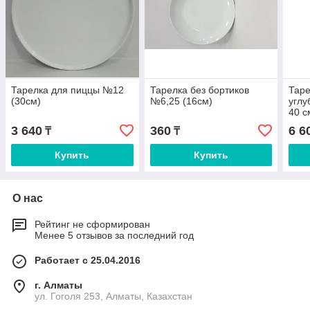
Тарелка для пиццы №12
Тарелка без бортиков
Таре
(30см)
№6,25 (16см)
углу
40 с
3 640
360
6 6
₸
₸
Купить
Купить
О нас
Рейтинг не сформирован
Менее 5 отзывов за последний год
Работает с 25.04.2016
г. Алматы
ул. Гоголя 253, Алматы, Казахстан