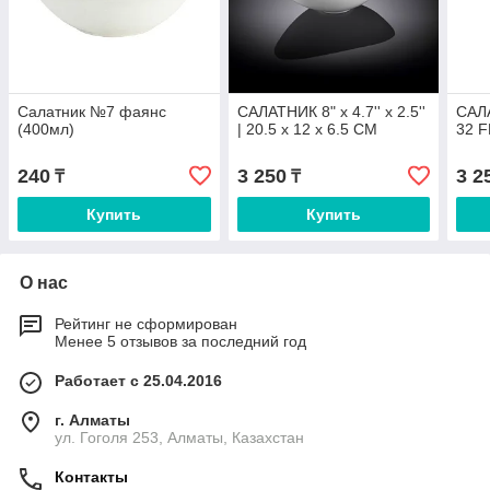
Салатник №7 фаянс
САЛАТНИК 8" x 4.7'' x 2.5''
САЛА
(400мл)
| 20.5 x 12 x 6.5 CM
32 F
240
3 250
3 2
₸
₸
Купить
Купить
О нас
Рейтинг не сформирован
Менее 5 отзывов за последний год
Работает с 25.04.2016
г. Алматы
ул. Гоголя 253, Алматы, Казахстан
Контакты