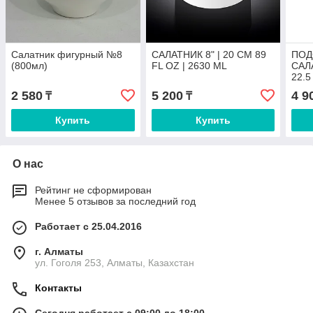
Салатник фигурный №8
САЛАТНИК 8" | 20 CM 89
ПОД
(800мл)
FL OZ | 2630 ML
САЛА
22.5
2 580
5 200
4 9
₸
₸
Купить
Купить
О нас
Рейтинг не сформирован
Менее 5 отзывов за последний год
Работает с 25.04.2016
г. Алматы
ул. Гоголя 253, Алматы, Казахстан
Контакты