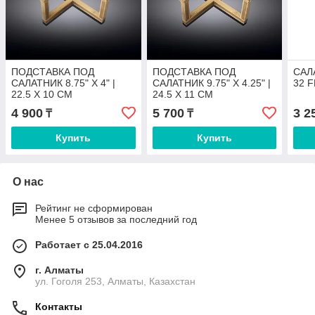
ПОДСТАВКА ПОД
ПОДСТАВКА ПОД
САЛА
САЛАТНИК 8.75" X 4" |
САЛАТНИК 9.75" X 4.25" |
32 F
22.5 X 10 CM
24.5 X 11 CM
4 900
5 700
3 2
₸
₸
Купить
Купить
О нас
Рейтинг не сформирован
Менее 5 отзывов за последний год
Работает с 25.04.2016
г. Алматы
ул. Гоголя 253, Алматы, Казахстан
Контакты