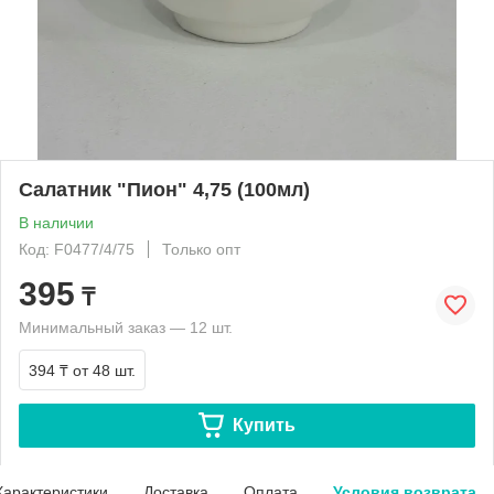
Салатник "Пион" 4,75 (100мл)
В наличии
Код: F0477/4/75
Только опт
395
₸
Минимальный заказ — 12 шт.
394 ₸
от 48 шт.
Купить
Характеристики
Доставка
Оплата
Условия возврата