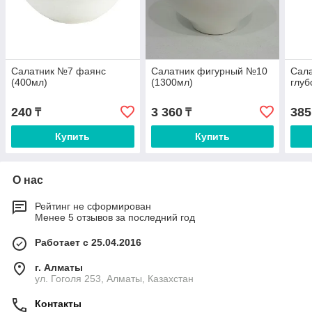
Салатник №7 фаянс
Салатник фигурный №10
Сал
(400мл)
(1300мл)
глуб
240
3 360
385
₸
₸
Купить
Купить
О нас
Рейтинг не сформирован
Менее 5 отзывов за последний год
Работает с 25.04.2016
г. Алматы
ул. Гоголя 253, Алматы, Казахстан
Контакты