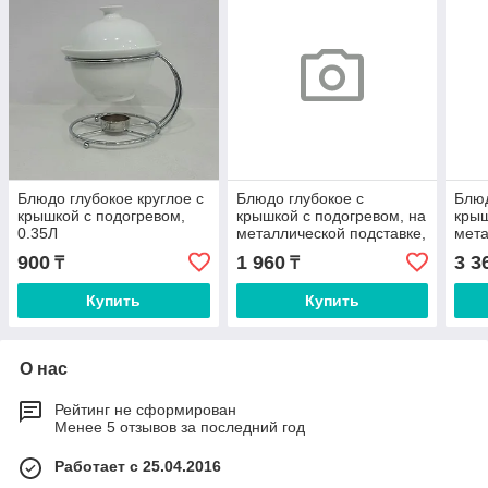
Блюдо глубокое круглое с
Блюдо глубокое с
Блюд
крышкой с подогревом,
крышкой с подогревом, на
крыш
0.35Л
металлической подставке,
мета
1,5Л
2,5Л
900
1 960
3 3
₸
₸
Купить
Купить
О нас
Рейтинг не сформирован
Менее 5 отзывов за последний год
Работает с 25.04.2016