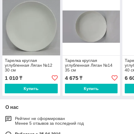
Тарелка круглая
Тарелка круглая
Таре
углубленная Ляган №12
углубленная Ляган №14
углу
30 см
35 см
40 с
1 010
4 675
6 6
₸
₸
Купить
Купить
О нас
Рейтинг не сформирован
Менее 5 отзывов за последний год